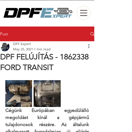
Post
DPF Expert
May 25, 2021
1 min read
DPF FELÚJÍTÁS - 1862338
FORD TRANSIT
Cégünk Európában egyedülálló 
megoldást kínál a gépjármű 
tulajdonosok részére. Az általunk 
alkalmazott forradalmian új eljárás 