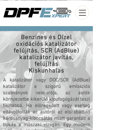
Benzines és Dízel
oxidációs katalizátor
felújítás, SCR (AdBlue)
katalizátor javítás,
felújítás
Kiskunhalas
A katalizátor vagy DOC/SCR (AdBlue)
katalizátor a szigorú emissziós
szabványok velejárója, az autók
környezetbe kikerülő kipufogógázát teszi
tisztábbá. Ha elöregedett vagy esetleg
eltávolították az autóról az elszabaduló
károsanyag-kibocsátás miatt garantált a
bukás a műszaki vizsgán. Egy modern