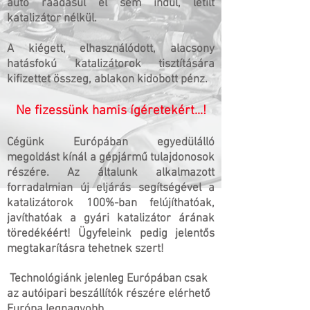
autó ráadásul el sem indul, letílt
katalizátor nélkül.
A kiégett, elhasználódott, alacsony
hatásfokú katalizátorok tisztítására
kifizettet összeg, ablakon kidobott pénz.
Ne fizessünk hamis ígéretekért...!
Cégünk Európában egyedülálló
megoldást kínál a gépjármű tulajdonosok
részére. Az általunk alkalmazott
forradalmian új eljárás segítségével a
katalizátorok 100%-ban felújíthatóak,
javíthatóak a gyári katalizátor árának
töredékéért! Ügyfeleink pedig jelentős
megtakarításra tehetnek szert!
Technológiánk jelenleg Európában csak
az autóipari beszállítók részére elérhető
Európa legnagyobb