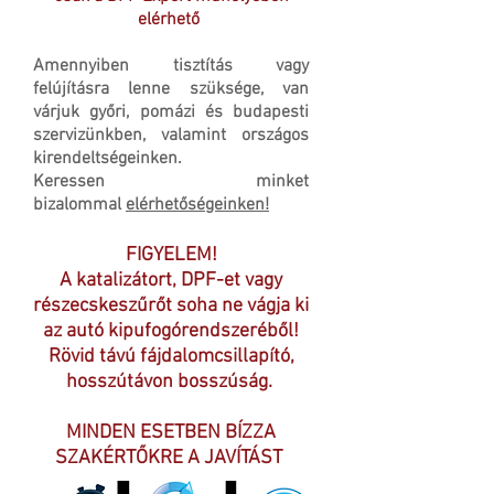
elérhető
Amennyiben tisztítás vagy
felújításra lenne szüksége, van
várjuk győri, pomázi és budapesti
szervizünkben, valamint országos
kirendeltségeinken.
Keressen minket
bizalommal
elérhetőségeinken!
FIGYELEM!
A katalizátort, DPF-et vagy
részecskeszűrőt soha ne vágja ki
az autó kipufogórendszeréből!
Rövid távú fájdalomcsillapító,
hosszútávon bosszúság.
MINDEN ESETBEN BÍZZA
SZAKÉRTŐKRE A JAVÍTÁST