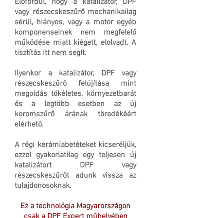
Előfordul, hogy a katalizátor, DPF
vagy részecskeszűrő mechanikailag
sérül, hiányos, vagy a motor egyéb
komponenseinek nem megfelelő
működése miatt kiégett, elolvadt. A
tisztítás itt nem segít.
Ilyenkor a katalizátor, DPF vagy
részecskeszűrő felújítása mint
megoldás tökéletes, környezetbarát
és a legtöbb esetben az új
koromszűrő árának töredékéért
elérhető.
A régi kerámiabetéteket kicseréljük,
ezzel gyakorlatilag egy teljesen új
katalizátort DPF vagy
részecskeszűrőt adunk vissza az
tulajdonosoknak.
Ez a technológia Magyarországon
csak a DPF Expert műhelyében