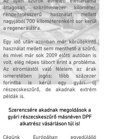
Az ilyen szűrők elméleti élettartama
átlagosan százötvenezer kilométer,
rendeltetésszerű használat mellett
nagyjából 700 kilométerenként sor kerül
a regenerálásra.
Egy idő után azonban már körültekintő
használat mellett sem menthető a szűrő,
és mivel már sok 2009 előtti autóban is
volt, elég népes tábort érint a probléma.
Az elromlástól való félelem az árak
ismeretében jogos: több százezer
forintba is kerül egy gyári új
részecskeszűrő, de akadnak extrém
példák is.
Szerencsére akadnak megoldások a
gyári részecskeszűrő másnéven DPF
alkatrész vásárláson túl is!
Cégünk Európában egyedülálló