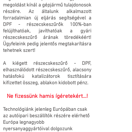
megoldást kínál a gépjármű tulajdonosok
részére. Az általunk alkalmazott
forradalmian új eljárás segítségével a
DPF - részecskeszűrők 100%-ban
felújíthatóak, javíthatóak a gyári
részecskeszűrő árának töredékéért!
Ügyfeleink pedig jelentős megtakarításra
tehetnek szert!
A kiégett részecskeszűrő - DPF,
elhasználódott részecskeszűrő, alacsony
hatásfokú katalizátorok tisztítására
kifizettet összeg, ablakon kidobott pénz.
Ne fizessünk hamis ígéretekért...!
Technológiánk jelenleg Európában csak
az autóipari beszállítók részére elérhető
Európa legnagyobb
nyersanyaggyártóival dolgozunk