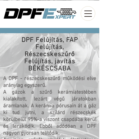
DPF Felújítás, FAP
Felújítás,
Részecskeszűrő
Felújítás, javítás
BÉKÉSCSABA
A DPF - részecskeszűrő működési elve
aránylag egyszerű.
A gázok a szűrő kerámiatestében
kialakított, lezárt végű járatokban
áramlanak. A kerámia pórusain át a gáz
ki tud jutni, a szilárd részecskék
körülbelül 95%-a viszont csapdába kerül
és lerakódik. Ebből adódóan a DPF
nagyon gyorsan telítődik.