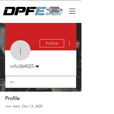
More actions
Follow
info364025
Admin
info364025
Profile
Join date: Dec 13, 2020