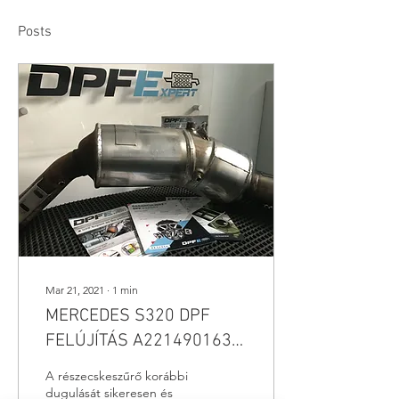
Posts
Mar 21, 2021
∙
1
min
MERCEDES S320 DPF
FELÚJÍTÁS A2214901636,
A2214900136,
A részecskeszűrő korábbi
A2214901736,
dugulását sikeresen és