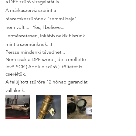
a DPF szűrő vizsgálatát is.
A márkaszerviz szerint a 
részecskeszűrőnek "semmi baja".... 
nem volt....   Yes, I believe...  
Természetesen, inkább nekik hiszünk 
mint a szemünknek. :)
Persze mindenki tévedhet...
Nem csak a DPF szűrőt, de a mellette 
lévő SCR ( Adblue szűrő )  töltetet is 
cseréltük. 
A felújított szűrőre 12 hónap garanciát 
vállalunk. 