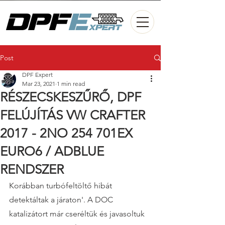
Post
DPF Expert
Mar 23, 2021
1 min read
RÉSZECSKESZŰRŐ, DPF
FELÚJÍTÁS VW CRAFTER
2017 - 2NO 254 701EX
EURO6 / ADBLUE
RENDSZER
Korábban turbófeltöltő hibát 
detektáltak a járaton'. A DOC 
katalizátort már cseréltük és javasoltuk 