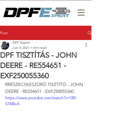
Post
DPF Expert
Jun 4, 2021
1 min read
DPF TISZTÍTÁS - JOHN
DEERE - RE554651 -
EXF250055360
RRÉSZECSKESZŰRŐ TISZTÍTÓ - JOHN 
DEERE - RE554651 - EXF250055360
https://www.youtube.com/watch?v=I3D-
S74iBxA