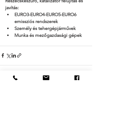
Részecskeszűrő, katalizátor felújítás és 
javítás:
EURO3-EURO4-EURO5-EURO6 
emissziós rendszerek
Személy és tehergépjárművek
Munka és mezőgazdasági gépek
See All
Recent Posts