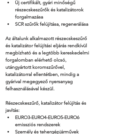
Új certifikált, gyári minőségű 
részecskeszűrők és katalizátorok 
forgalmazása
SCR szűrők felújítása, regenerálása
Az általunk alkalmazott részecskeszűrő 
és katalizátor felújítási eljárás rendkívül 
megbízható és a legtöbb kereskedelmi 
forgalomban elérhető olcsó, 
utángyártott koromszűrővel, 
katalizátorral ellentétben, mindig a 
gyárival megegyező nyersanyag 
felhasználásával készül.
Részecskeszűrő, katalizátor felújítás és 
javítás:
EURO3-EURO4-EURO5-EURO6 
emissziós rendszerek
Személy és tehergépjárművek