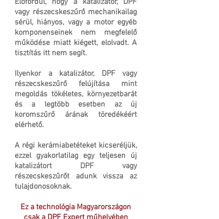
Előfordul, hogy a katalizátor, DPF
vagy részecskeszűrő mechanikailag
sérül, hiányos, vagy a motor egyéb
komponenseinek nem megfelelő
működése miatt kiégett, elolvadt. A
tisztítás itt nem segít.
Ilyenkor a katalizátor, DPF vagy
részecskeszűrő felújítása mint
megoldás tökéletes, környezetbarát
és a legtöbb esetben az új
koromszűrő árának töredékéért
elérhető.
A régi kerámiabetéteket kicseréljük,
ezzel gyakorlatilag egy teljesen új
katalizátort DPF vagy
részecskeszűrőt adunk vissza az
tulajdonosoknak.
Ez a technológia Magyarországon
csak a DPF Expert műhelyében