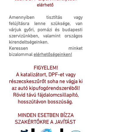
elérhető
Amennyiben tisztítás vagy
felújításra lenne szüksége, van
várjuk győri, pomázi és budapesti
szervizünkben, valamint országos
kirendeltségeinken.
Keressen minket
bizalommal
elérhetőségeinken!
FIGYELEM!
A katalizátort, DPF-et vagy
részecskeszűrőt soha ne vágja ki
az autó kipufogórendszeréből!
Rövid távú fájdalomcsillapító,
hosszútávon bosszúság.
MINDEN ESETBEN BÍZZA
SZAKÉRTŐKRE A JAVÍTÁST